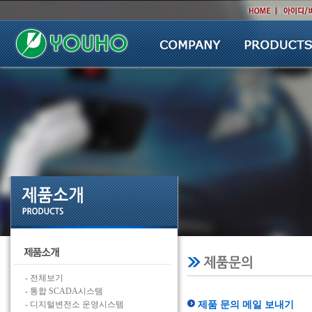
회사소개
제품소개
회사소개
제품소개
CEO인사말
제품문의
회사연혁
영업문의
경영방침
조직도
약도/연락처
CI소개
- 전체보기
- 통합 SCADA시스템
- 디지털변전소 운영시스템
제품 문의 메일 보내기