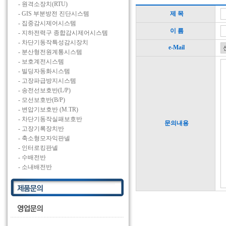
- 원격소장치(RTU)
- GIS 부분방전 진단시스템
제 목
- 집중감시제어시스템
이 름
- 지하전력구 종합감시제어시스템
- 차단기동작특성감시장치
e-Mail
- 분산형전원계통시스템
- 보호계전시스템
- 빌딩자동화시스템
- 고장파급방지시스템
- 송전선보호반(L/P)
- 모선보호반(B/P)
- 변압기보호반 (M.TR)
- 차단기동작실패보호반
문의내용
- 고장기록장치반
- 축소형모자익판넬
- 인터로킹판넬
- 수배전반
- 소내배전반