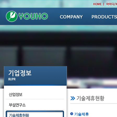
회사소개
제품소개
회사소개
제품소개
CEO인사말
제품문의
회사연혁
영업문의
경영방침
조직도
약도/연락처
CI소개
기술제휴