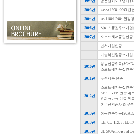
1999년
발전설비제조업체 (13
2003년
kosha 18001:20
2004년
iso 14001:2004
2006년
서비스품질우수기업
2007년
소프트웨어품질인증
벤처기업인증
기술혁신형중소기업
성능인증취득(SCAD
2010년
소프트웨어품질인증(15
2011년
우수제품 인증
소프트웨어품질인증(76
KEPIC - EN 인증 취
2012년
V-체크마크 인증 취
한국전력공사 최우수
2013년
성능인증취득(SCADA
2013년
KEPCO TRUSTED 
2015년
UL 508A(Industrial 