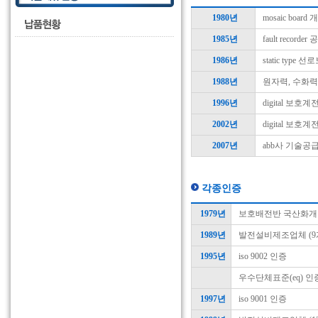
1980년
mosaic board 
1985년
fault record
1986년
static ty
1988년
원자력, 수화
1996년
digital 보
2002년
digital 보호
2007년
abb사 기술공
각종인증
1979년
보호배전반 국산화개
1989년
발전설비제조업체 (9개
1995년
iso 9002 인증
우수단체표준(eq) 인
1997년
iso 9001 인증