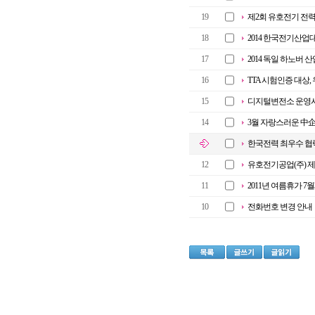
19
제2회 유호전기 전
18
2014 한국전기산업대전
17
2014 독일 하노버 
16
TTA 시험인증 대상,
15
디지털변전소 운영
14
3월 자랑스러운 中企
한국전력 최우수 협
12
유호전기공업(주) 
11
2011년 여름휴가 7월
10
전화번호 변경 안내