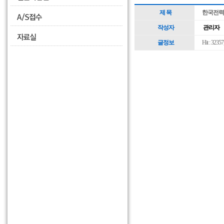
제 목
한국전력
작성자
관리자
글정보
Hit : 32357,