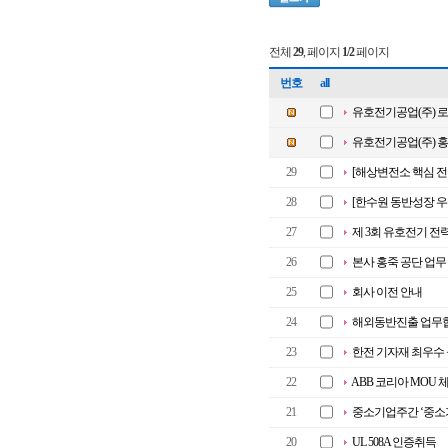
전체
29
, 페이지
1/2
페이지
번호
all
유호전기공업(주) 
유호전기공업(주) 
29
[해상변전소 핵심 전
28
[한수원 동반성장 우
27
제 3회 유호전기 
26
본사 홍죽 공단 업무 개시
25
회사 이전 안내
24
해외동반진출 업무협
23
한전 기자재 최우수
22
ABB 코리아 MOU 
21
중소기업주간 ‘중소기
20
UL 508A 인증취득